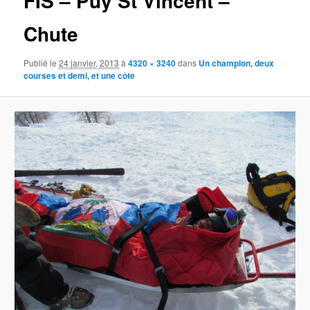
FIS – Puy St Vincent –
Chute
Publié le
24 janvier, 2013
à
4320 × 3240
dans
Un champion, deux
courses et demi, et une côte